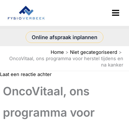
Ga
naar
de
inhoud
Online afspraak inplannen
Home
Niet gecategoriseerd
OncoVitaal, ons programma voor herstel tijdens en
na kanker
Laat een reactie achter
/ Door
yasin Kuiper
/
15/06/2026
OncoVitaal, ons
programma voor