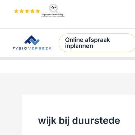
Ga
naar
de
inhoud
Online afspraak
inplannen
wijk bij duurstede