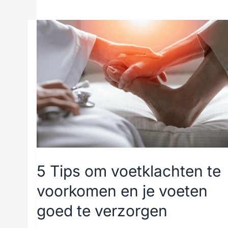
5
Tips
om
voetklachten
te
voorkomen
en
je
voeten
5 Tips om voetklachten te
goed
voorkomen en je voeten
te
goed te verzorgen
verzorgen