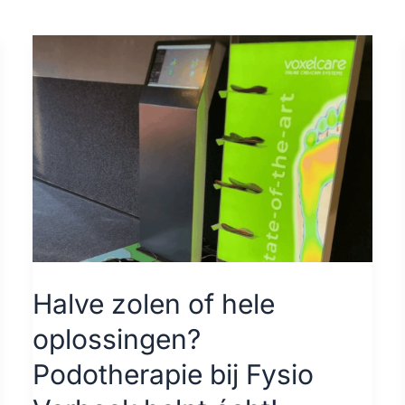
Halve
zolen
of
hele
oplossingen?
Podotherapie
bij
Fysio
Verbeek
Halve zolen of hele
helpt
oplossingen?
écht!
Podotherapie bij Fysio