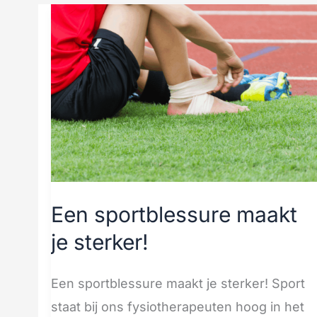
Een
sportblessure
maakt
je
sterker!
Een sportblessure maakt
je sterker!
Een sportblessure maakt je sterker! Sport
staat bij ons fysiotherapeuten hoog in het