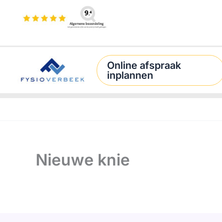
Ga
naar
de
inhoud
Online afspraak
inplannen
Nieuwe knie