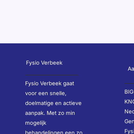
Fysio Verbeek
Aa
Fysio Verbeek gaat
BIG
voor een snelle,
KNG
doelmatige en actieve
Ned
aanpak. Met zo min
Gen
mogelijk
Fys
behandelingen een zo