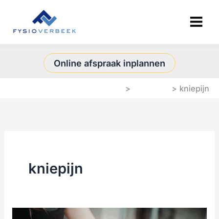
Ga
naar
de
inhoud
Online afspraak inplannen
Home
Blog post
kniepijn
kniepijn
Kniepijn