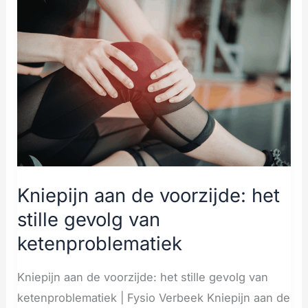
aan
de
voorzijde:
het
stille
gevolg
van
ketenproblematiek
Kniepijn aan de voorzijde: het
stille gevolg van
ketenproblematiek
Kniepijn aan de voorzijde: het stille gevolg van
ketenproblematiek | Fysio Verbeek Kniepijn aan de