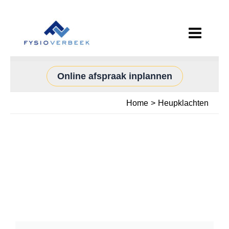
Ga
naar
de
inhoud
Online afspraak inplannen
Home
Heupklachten