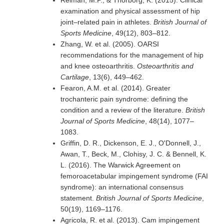
examination and physical assessment of hip
joint–related pain in athletes.
British Journal of
Sports Medicine
, 49(12), 803–812.
Zhang, W. et al. (2005). OARSI
recommendations for the management of hip
and knee osteoarthritis.
Osteoarthritis and
Cartilage
, 13(6), 449–462.
Fearon, A.M. et al. (2014). Greater
trochanteric pain syndrome: defining the
condition and a review of the literature.
British
Journal of Sports Medicine
, 48(14), 1077–
1083.
Griffin, D. R., Dickenson, E. J., O'Donnell, J.,
Awan, T., Beck, M., Clohisy, J. C. & Bennell, K.
L. (2016). The Warwick Agreement on
femoroacetabular impingement syndrome (FAI
syndrome): an international consensus
statement.
British Journal of Sports Medicine
,
50(19), 1169–1176.
Agricola, R. et al. (2013). Cam impingement